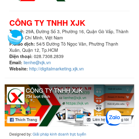
CÔNG TY TNHH XJK
Trụ sở:
29A, Ðường Số 3, Phường 16, Quận Gò Vấp
,
Thành
phố Hồ Chí Minh
,
Việt Nam
P.Giao dịch:
54/5 Đường Tô Ngọc Vân, Phường Thạnh
Xuân, Quận 12, Tp.HCM
Điện thoại:
028.7308.2839
Email:
lienhe@xjk.vn
Website:
http://digitalmarketing.xjk.vn
Designed by:
Giải pháp kinh doanh trực tuyến