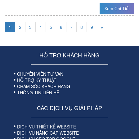
Xem Chi Tiết
1
2
3
4
5
6
7
8
9
»
HỖ TRỢ KHÁCH HÀNG
CHUYÊN VIÊN TƯ VẤN
HỖ TRỢ KỸ THUẬT
CHĂM SÓC KHÁCH HÀNG
THÔNG TIN LIÊN HỆ
CÁC DỊCH VỤ GIẢI PHÁP
DỊCH VỤ THIẾT KẾ WEBSITE
DỊCH VỤ NÂNG CẤP WEBSITE