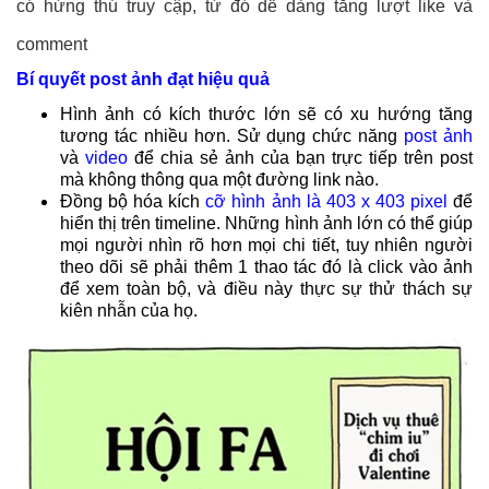
có hứng thú truy cập, từ đó dễ dàng tăng lượt like và
comment
Bí quyết post ảnh đạt hiệu quả
Hình ảnh có kích thước lớn sẽ có xu hướng tăng
tương tác nhiều hơn.
Sử dụng chức năng
post ảnh
và
video
để chia sẻ ảnh của bạn trực tiếp trên post
mà không thông qua một đường link nào.
Đồng bộ hóa kích
cỡ hình ảnh là 403 x 403 pixel
để
hiển thị trên timeline. Những hình ảnh lớn có thể giúp
mọi người nhìn rõ hơn mọi chi tiết, tuy nhiên người
theo dõi sẽ phải thêm 1 thao tác đó là
click
vào ảnh
để xem toàn bộ, và điều này thực sự thử thách sự
kiên nhẫn của họ.