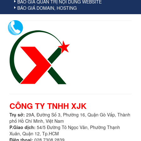
BÁO GIÁ QUẢN TRỊ NỘI DUNG WEBSITE
BÁO GIÁ DOMAIN, HOSTING
CÔNG TY TNHH XJK
Trụ sở:
29A, Ðường Số 3, Phường 16, Quận Gò Vấp
,
Thành
phố Hồ Chí Minh
,
Việt Nam
P.Giao dịch:
54/5 Đường Tô Ngọc Vân, Phường Thạnh
Xuân, Quận 12, Tp.HCM
Điện thoại:
028.7308.2839