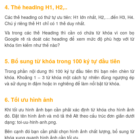
4. Thẻ heading H1, H2,..
Các thẻ heading có thứ tự ưu tiên: H1 lớn nhất, H2,….đến H3, H4.
Chú ý riêng thẻ H1 chỉ có 1 thẻ duy nhất.
Và trong các thẻ Heading thì cần có chứa từ khóa vì con bọ
Google rẽ rà doát các heading để xem mức độ phù hợp với từ
khóa tìm kiếm như thế nào?
5. Bổ sung từ khóa trong 100 ký tự đầu tiên
Trong phần nội dung thì 100 ký tự đầu tiên thì bạn nên chèn từ
khóa. Khoảng 1 – 3 từ khóa một cách tự nhiên đùng ngượng ép
và sử dụng in đậm hoặc in nghiêng để làm nổi bật từ khóa.
6. Tối ưu hình ảnh
Khi tối ưu hình ảnh bạn cần phải xác định từ khóa cho hình ảnh
đó. Đặt tên hình ảnh và mô tả thẻ Alt theo cấu trúc đơn giản dưới
dạng: toi-uu-hinh-anh.png.
Bên cạnh đó bạn cần phải chọn hình ảnh chất lượng, bổ sung từ
khóa xung quanh hình ảnh cần tối ưu.