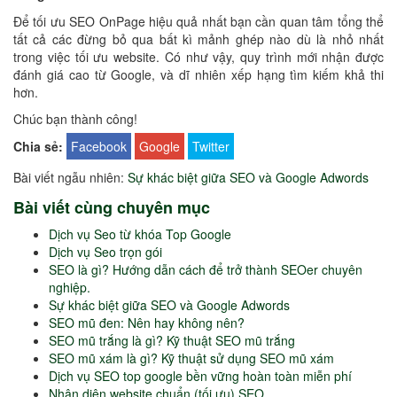
Để tối ưu SEO OnPage hiệu quả nhất bạn cần quan tâm tổng thể
tất cả các đừng bỏ qua bất kì mảnh ghép nào dù là nhỏ nhất
trong việc tối ưu website. Có như vậy, quy trình mới nhận được
đánh giá cao từ Google, và dĩ nhiên xếp hạng tìm kiếm khả thi
hơn.
Chúc bạn thành công!
Chia sẻ:
Facebook
Google
Twitter
Bài viết ngẫu nhiên:
Sự khác biệt giữa SEO và Google Adwords
Bài viết cùng chuyên mục
Dịch vụ Seo từ khóa Top Google
Dịch vụ Seo trọn gói
SEO là gì? Hướng dẫn cách để trở thành SEOer chuyên
nghiệp.
Sự khác biệt giữa SEO và Google Adwords
SEO mũ đen: Nên hay không nên?
SEO mũ trắng là gì? Kỹ thuật SEO mũ trắng
SEO mũ xám là gì? Kỹ thuật sử dụng SEO mũ xám
Dịch vụ SEO top google bền vững hoàn toàn miễn phí
Nhận diện website chuẩn (tối ưu) SEO